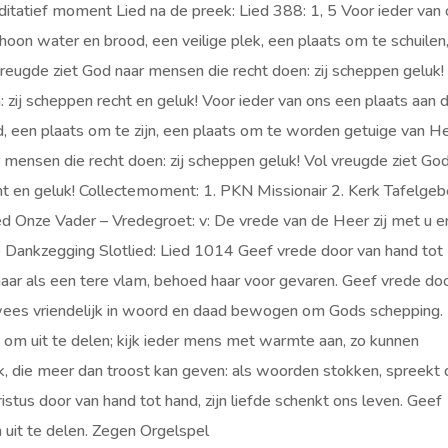
tatief moment Lied na de preek: Lied 388: 1, 5 Voor ieder van
choon water en brood, een veilige plek, een plaats om te schuilen
 vreugde ziet God naar mensen die recht doen: zij scheppen geluk!
 zij scheppen recht en geluk! Voor ieder van ons een plaats aan 
ijd, een plaats om te zijn, een plaats om te worden getuige van H
 mensen die recht doen: zij scheppen geluk! Vol vreugde ziet Go
cht en geluk! Collectemoment: 1. PKN Missionair 2. Kerk Tafelge
d Onze Vader – Vredegroet: v: De vrede van de Heer zij met u e
nie Dankzegging Slotlied: Lied 1014 Geef vrede door van hand tot
aar als een tere vlam, behoed haar voor gevaren. Geef vrede do
 wees vriendelijk in woord en daad bewogen om Gods schepping.
 om uit te delen; kijk ieder mens met warmte aan, zo kunnen
nk, die meer dan troost kan geven: als woorden stokken, spreekt
istus door van hand tot hand, zijn liefde schenkt ons leven. Geef
 uit te delen. Zegen Orgelspel