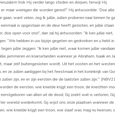
eruzalem trok Hij verder langs steden en dorpen, terwijl Hij
n er maar weinigen die worden gered?’ Hij antwoordde: ‘Doe alle
gaan, want velen, zeg Ik jullie, zullen proberen naar binnen te g
s eenmaal is opgestaan en de deur heeft gesloten, en jullie staan
 doe open voor ons!”, dan zal hij antwoorden: “Ik ken jullie niet,
ggen: “We hebben in uw bijzijn gegeten en gedronken en u hebt in
 tegen jullie zeggen: “Ik ken jullie niet, waar komen jullie vandaa
 jullie jammeren en knarsetanden wanneer je Abraham, Isaak en J
iet, maar zelf buitengesloten wordt. Uit het oosten en het weste
 en ze zullen aanliggen bij het feestmaal in het koninkrijk van Go
zullen zijn, en er zijn eersten die de laatsten zullen zijn.’” (NBV2
 worden de eersten, wie knielde krijgt een troon, de knechten m
eerstgeboren van allen uit de dood, Gij zoekt wat is verloren, Gij
ste ter wereld wederkomt, Gij wijst ons onze plaatsen wanneer de
en, wie knielde krijgt een troon, wie slaaf was mag nu heersen, 