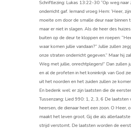
Schriftlezing: Lukas 13:22-30 “Op weg naar J
onderricht gaf. Iemand vroeg Hem: ‘Heer, zij
moeite om door de smalle deur naar binnen te 
maar er niet in slagen. Als de heer des huize
buiten op de deur te kloppen en roepen: “Heer,
waar komen jullie vandaan?” Jullie zullen ze
onze straten onderricht gegeven.” Maar hij zal
Weg met jullie, onrechtplegers!” Dan zullen
en al de profeten in het koninkrijk van God z
uit het noorden en het zuiden zullen ze komen,
En bedenk wel: er zijn laatsten die de eersten 
Tussenzang: Lied 990: 1, 2, 3, 6 De laatsten
heersen, de dienaar heet een zoon. O Heer, o 
maakt het leven groot. Gij die als allerlaat
strijd verstomt. De laatsten worden de eerst