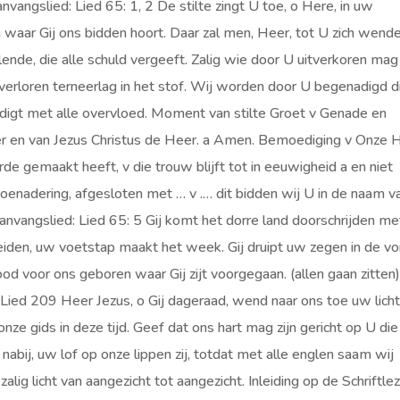
nvangslied: Lied 65: 1, 2 De stilte zingt U toe, o Here, in uw
n waar Gij ons bidden hoort. Daar zal men, Heer, tot U zich wende
llende, die alle schuld vergeeft. Zalig wie door U uitverkoren mag
 verloren terneerlag in het stof. Wij worden door U begenadigd d
erzadigt met alle overvloed. Moment van stilte Groet v Genade en
ader en van Jezus Christus de Heer. a Amen. Bemoediging v Onze 
de gemaakt heeft, v die trouw blijft tot in eeuwigheid a en niet
toenadering, afgesloten met … v .… dit bidden wij U in de naam v
anvangslied: Lied 65: 5 Gij komt het dorre land doorschrijden me
eiden, uw voetstap maakt het week. Gij druipt uw zegen in de vo
od voor ons geboren waar Gij zijt voorgegaan. (allen gaan zitten
Lied 209 Heer Jezus, o Gij dageraad, wend naar ons toe uw lich
onze gids in deze tijd. Geef dat ons hart mag zijn gericht op U di
abij, uw lof op onze lippen zij, totdat met alle englen saam wij
 zalig licht van aangezicht tot aangezicht. Inleiding op de Schriftle