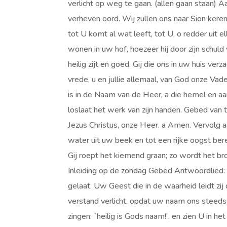
verlicht op weg te gaan. (allen gaan staan) Aa
verheven oord. Wij zullen ons naar Sion kere
tot U komt al wat leeft, tot U, o redder uit e
wonen in uw hof, hoezeer hij door zijn schuld
heilig zijt en goed. Gij die ons in uw huis v
vrede, u en jullie allemaal, van God onze V
is in de Naam van de Heer, a die hemel en aar
loslaat het werk van zijn handen. Gebed van 
Jezus Christus, onze Heer. a Amen. Vervolg a
water uit uw beek en tot een rijke oogst ber
Gij roept het kiemend graan; zo wordt het bro
Inleiding op de zondag Gebed Antwoordlied: 
gelaat. Uw Geest die in de waarheid leidt zij 
verstand verlicht, opdat uw naam ons steeds n
zingen: `heilig is Gods naam!', en zien U in het