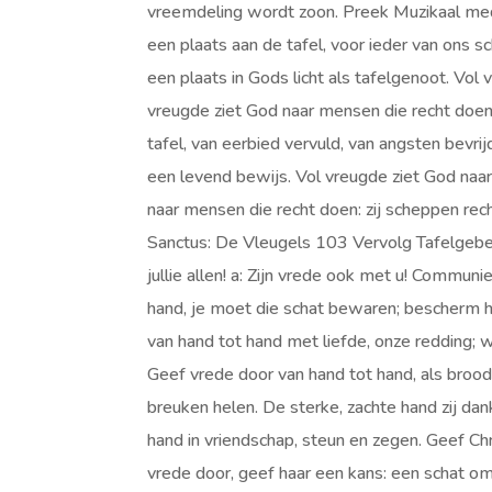
vreemdeling wordt zoon. Preek Muzikaal medi
een plaats aan de tafel, voor ieder van ons s
een plaats in Gods licht als tafelgenoot. Vol
vreugde ziet God naar mensen die recht doen:
tafel, van eerbied vervuld, van angsten bevr
een levend bewijs. Vol vreugde ziet God naar
naar mensen die recht doen: zij scheppen re
Sanctus: De Vleugels 103 Vervolg Tafelgebe
jullie allen! a: Zijn vrede ook met u! Commu
hand, je moet die schat bewaren; bescherm h
van hand tot hand met liefde, onze redding;
Geef vrede door van hand tot hand, als brood
breuken helen. De sterke, zachte hand zij da
hand in vriendschap, steun en zegen. Geef Chr
vrede door, geef haar een kans: een schat om