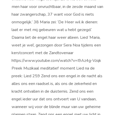
men haar voor onvruchtbaar, in de zesde maand van
haar zwangerschap, 37 want voor God is niets
onmogelijk.’ 38 Maria zei: ‘De Heer wil ik dienen:
laat er met mij gebeuren wat u hebt gezegd.’
Daarna liet de engel haar weer alleen. Lied ‘Maria,
weet je wel’, gezongen door Sera Noa tijdens een
kerstconcert met de Zandtovenaar
https://www.youtube.com/watch?v=I9Az4g-Vzqk
Preek Muzikaal meditatief moment Lied na de
preek: Lied 259 Zend ons een engel in de nacht als
alles ons een raadsel is, als ons de zekerheid en
kracht ontvallen in de duisternis. Zend ons een
engel ieder uur dat ons ontvoert van U vandaan,
wanneer wij voor de blinde muur van uw geheime
plannen staan. Zend ons een engel met uw licht in