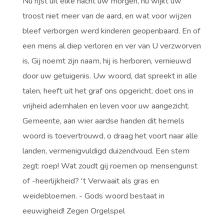
Nu rijst uit elke nacht uw morgen, nu wijkt uw
troost niet meer van de aard, en wat voor wijzen
bleef verborgen werd kinderen geopenbaard. En of
een mens al diep verloren en ver van U verzworven
is, Gij noemt zijn naam, hij is herboren, vernieuwd
door uw getuigenis. Uw woord, dat spreekt in alle
talen, heeft uit het graf ons opgericht. doet ons in
vrijheid ademhalen en leven voor uw aangezicht.
Gemeente, aan wier aardse handen dit hemels
woord is toevertrouwd, o draag het voort naar alle
landen, vermenigvuldigd duizendvoud. Een stem
zegt: roep! Wat zoudt gij roemen op mensengunst
of -heerlijkheid? 't Verwaait als gras en
weidebloemen. - Gods woord bestaat in
eeuwigheid! Zegen Orgelspel