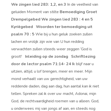
We zingen lied 283: 1,2, en 3
In de veelheid van
geluiden Moment van stilte
Bemoediging
Groet
Drempelgebed
We zingen lied 283 : 4 en 5
Kyriëgebed
Woorden ter bemoediging uit
psalm 70 : 5
Wie bij u hun geluk zoeken zullen
lachen en vrolijk zijn wie van U hun redding
verwachten zullen steeds weer zeggen ‘God is
groot!’
Inleiding op de zondag
Schriftlezing
door de lector psalm 71:14- 24
I
k blijf naar u
uitzien, altijd, u lof brengen, meer en meer. Mijn
mond verhaalt van uw gerechtigheid, van uw
reddende daden, dag aan dag, hun aantal kan ik niet
tellen. Spreken zal ik over uw macht, Adonai, mijn
God, de rechtvaardigheid roemen van u alleen. God,
u onderwees mij van jongs af aan, en steeds nog