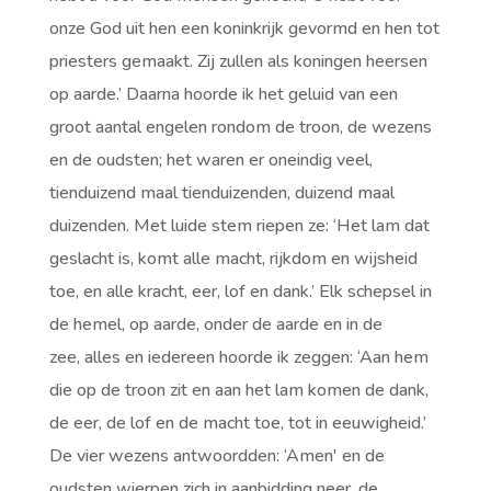
onze God uit hen een koninkrijk gevormd en hen tot
priesters gemaakt. Zij zullen als koningen heersen
op aarde.’ Daarna hoorde ik het geluid van een
groot aantal engelen rondom de troon, de wezens
en de oudsten; het waren er oneindig veel,
tienduizend maal tienduizenden, duizend maal
duizenden. Met luide stem riepen ze: ‘Het lam dat
geslacht is, komt alle macht, rijkdom en wijsheid
toe, en alle kracht, eer, lof en dank.’ Elk schepsel in
de hemel, op aarde, onder de aarde en in de
zee, alles en iedereen hoorde ik zeggen: ‘Aan hem
die op de troon zit en aan het lam komen de dank,
de eer, de lof en de macht toe, tot in eeuwigheid.’
De vier wezens antwoordden: ‘Amen' en de
oudsten wierpen zich in aanbidding neer. de