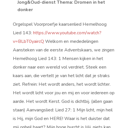
Jong&Oud-dienst
Thema: Dromen in het
donker
Orgelspel Voorproefje kaarsenlied Hemelhoog
Lied 143:
https://www.youtube.com/watch?
v=BLbT0yaircQ
Welkom en mededelingen
Aansteken van de eerste Adventskaars, we zingen
Hemelhoog Lied 143: 1 Mensen kijken in het
donker naar een wereld vol verdriet. Steek een
kaars aan, die vertelt je van het licht dat je straks
ziet. Refrein: Het wordt anders, het wordt lichter.
Het wordt licht voor jou en mij en voor iedereen op
aarde. Het wordt Kerst. God is dichtbij.
(allen gaan
staan)
Aanvangslied: Lied 27: 1 Mijn licht, mijn heil
is Hij, mijn God en HERE! Waar is het duister dat
mij onheil baart? Mijn hoge burcht is Hij, niets kan