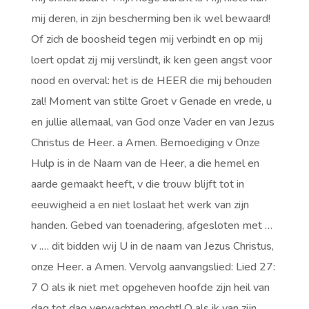
mij deren, in zijn bescherming ben ik wel bewaard!
Of zich de boosheid tegen mij verbindt en op mij
loert opdat zij mij verslindt, ik ken geen angst voor
nood en overval: het is de HEER die mij behouden
zal! Moment van stilte Groet v Genade en vrede, u
en jullie allemaal, van God onze Vader en van Jezus
Christus de Heer. a Amen. Bemoediging v Onze
Hulp is in de Naam van de Heer, a die hemel en
aarde gemaakt heeft, v die trouw blijft tot in
eeuwigheid a en niet loslaat het werk van zijn
handen. Gebed van toenadering, afgesloten met …
v .… dit bidden wij U in de naam van Jezus Christus,
onze Heer. a Amen. Vervolg aanvangslied: Lied 27:
7 O als ik niet met opgeheven hoofde zijn heil van
dag tot dag verwachten mocht! O als ik van zijn