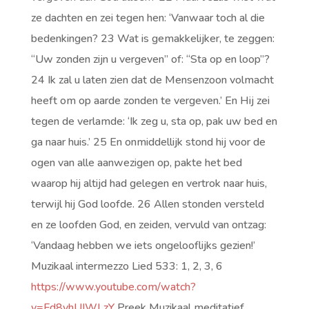
ze dachten en zei tegen hen: ‘Vanwaar toch al die
bedenkingen? 23 Wat is gemakkelijker, te zeggen:
“Uw zonden zijn u vergeven” of: “Sta op en loop”?
24 Ik zal u laten zien dat de Mensenzoon volmacht
heeft om op aarde zonden te vergeven.’ En Hij zei
tegen de verlamde: ‘Ik zeg u, sta op, pak uw bed en
ga naar huis.’ 25 En onmiddellijk stond hij voor de
ogen van alle aanwezigen op, pakte het bed
waarop hij altijd had gelegen en vertrok naar huis,
terwijl hij God loofde. 26 Allen stonden versteld
en ze loofden God, en zeiden, vervuld van ontzag:
‘Vandaag hebben we iets ongelooflijks gezien!’
Muzikaal intermezzo Lied 533: 1, 2, 3, 6
https://www.youtube.com/watch?
v=Fd8vhUIWLzY
Preek Muzikaal meditatief