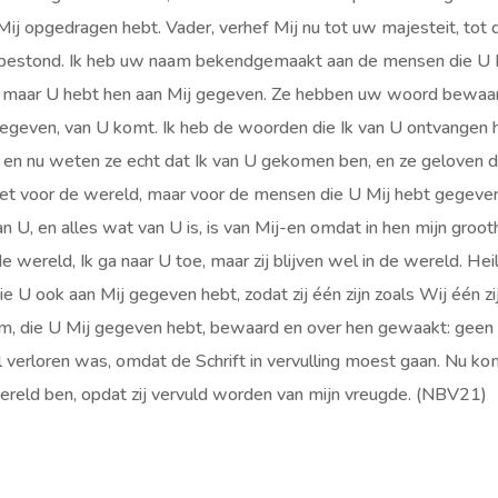
ij opgedragen hebt. Vader, verhef Mij nu tot uw majesteit, tot 
ld bestond. Ik heb uw naam bekendgemaakt aan de mensen die U 
U, maar U hebt hen aan Mij gegeven. Ze hebben uw woord bewaa
 gegeven, van U komt. Ik heb de woorden die Ik van U ontvangen 
 en nu weten ze echt dat Ik van U gekomen ben, en ze geloven d
 niet voor de wereld, maar voor de mensen die U Mij hebt gegeve
van U, en alles wat van U is, is van Mij-en omdat in hen mijn groot
de wereld, Ik ga naar U toe, maar zij blijven wel in de wereld. Hei
U ook aan Mij gegeven hebt, zodat zij één zijn zoals Wij één zij
am, die U Mij gegeven hebt, bewaard en over hen gewaakt: geen
l verloren was, omdat de Schrift in vervulling moest gaan. Nu ko
e wereld ben, opdat zij vervuld worden van mijn vreugde. (NBV21)