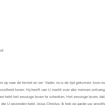
od
en op naar de hemel en zei: ‘Vader, nu is de tijd gekomen, toon n
rootheid tonen. Hij heeft van U macht over alle mensen ontvang
 hebt het eeuwige leven te schenken. Het eeuwige leven, dat 
 die U gezonden hebt, Jezus Christus. Ik heb op aarde uw grooth