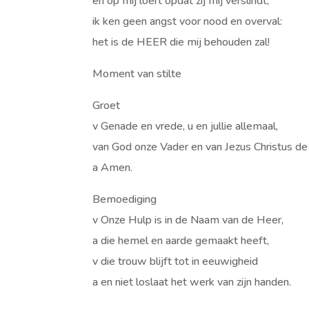
en op mij loert opdat zij mij verslindt,
ik ken geen angst voor nood en overval:
het is de HEER die mij behouden zal!
Moment van stilte
Groet
v Genade en vrede, u en jullie allemaal,
van God onze Vader en van Jezus Christus de
a Amen.
Bemoediging
v Onze Hulp is in de Naam van de Heer,
a die hemel en aarde gemaakt heeft,
v die trouw blijft tot in eeuwigheid
a en niet loslaat het werk van zijn handen.