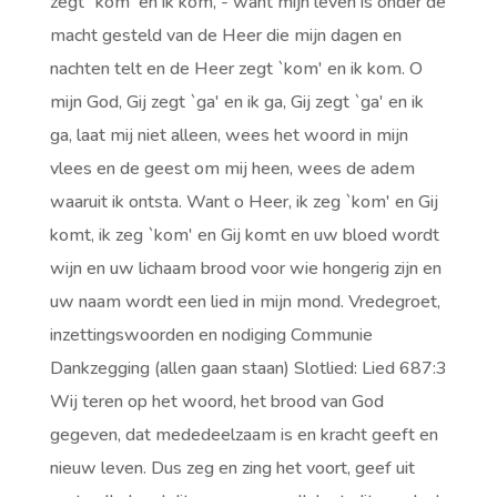
zegt `kom' en ik kom, - want mijn leven is onder de
macht gesteld van de Heer die mijn dagen en
nachten telt en de Heer zegt `kom' en ik kom. O
mijn God, Gij zegt `ga' en ik ga, Gij zegt `ga' en ik
ga, laat mij niet alleen, wees het woord in mijn
vlees en de geest om mij heen, wees de adem
waaruit ik ontsta. Want o Heer, ik zeg `kom' en Gij
komt, ik zeg `kom' en Gij komt en uw bloed wordt
wijn en uw lichaam brood voor wie hongerig zijn en
uw naam wordt een lied in mijn mond. Vredegroet,
inzettingswoorden en nodiging Communie
Dankzegging (allen gaan staan) Slotlied: Lied 687:3
Wij teren op het woord, het brood van God
gegeven, dat mededeelzaam is en kracht geeft en
nieuw leven. Dus zeg en zing het voort, geef uit