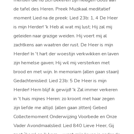
mensen die nu zich bekeren zijn heiligen Gods aan
de tafel des Heren. Preek Muzikaal meditatief
moment Lied na de preek: Lied 23b: 1, 4 De Heer
is mijn Herder! 'k Heb al wat mij lust; Hij zal mij
geleiden naar grazige weiden. Hij voert mij al
zachtkens aan waatren der rust. De Heer is mijn
Herder! In 't hart der woestijn verkwikken en laven
zijn hemelse gaven; Hij wil mij versterken met
brood en met wijn. In memoriam (allen gaan staan)
Gedachtenislied: Lied 23b: 5 De Heer is mijn
Herder! Hem blijf ik gewijd! 'k Zal immer verkeren
in 't huis mijnes Heren: zo kroont met haar zegen
zijn liefde me altijd. (allen gaan zitten) Gebed
Collectemoment Onderwijzing Voorbede en Onze
Vader Avondmaalslied: Lied 840 Lieve Heer, Gij