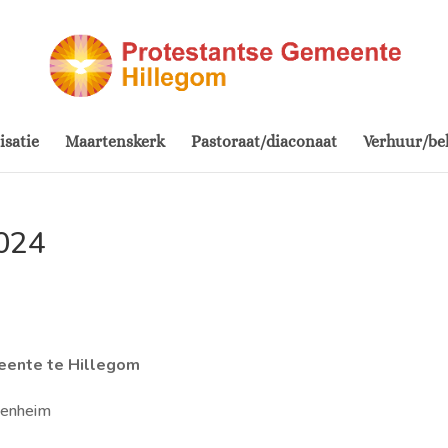
isatie
Maartenskerk
Pastoraat/diaconaat
Verhuur/be
024
meente te Hillegom
ssenheim