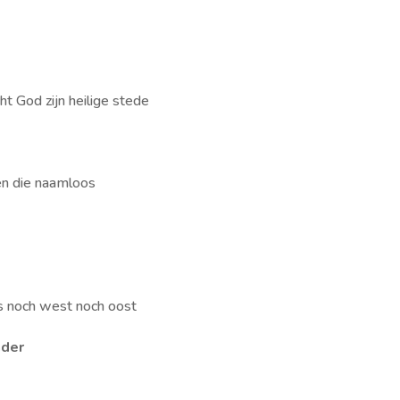
ht God zijn heilige stede
en die naamloos
 is noch west noch oost
ader