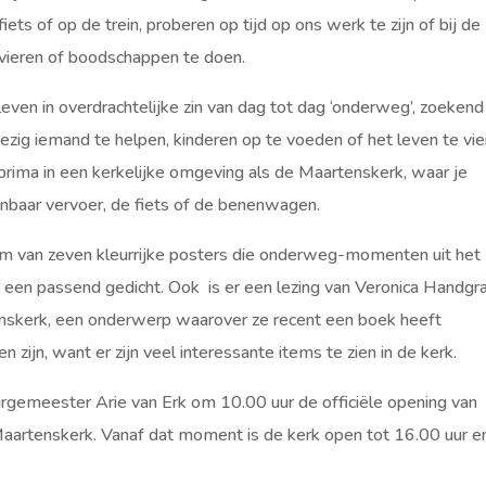
ets of op de trein, proberen op tijd op ons werk te zijn of bij de
 vieren of boodschappen te doen.
 leven in overdrachtelijke zin van dag tot dag ‘onderweg’, zoekend
bezig iemand te helpen, kinderen op te voeden of het leven te vie
prima in een kerkelijke omgeving als de Maartenskerk, waar je
enbaar vervoer, de fiets of de benenwagen.
rm van zeven kleurrijke posters die onderweg-momenten uit het
van een passend gedicht. Ook is er een lezing van Veronica Handgr
enskerk, een onderwerp waarover ze recent een boek heeft
n zijn, want er zijn veel interessante items te zien in de kerk.
urgemeester Arie van Erk om 10.00 uur de officiële opening van
aartenskerk. Vanaf dat moment is de kerk open tot 16.00 uur e