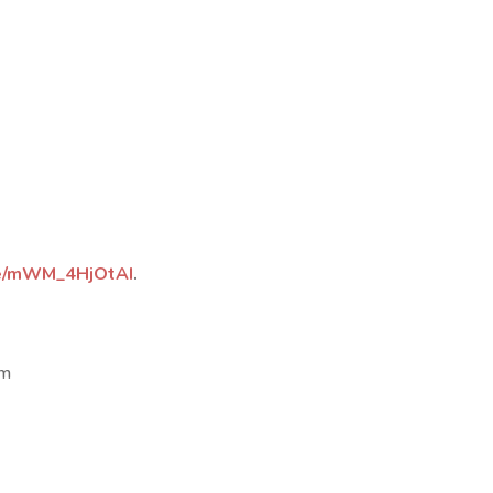
.be/mWM_4HjOtAI
.
om