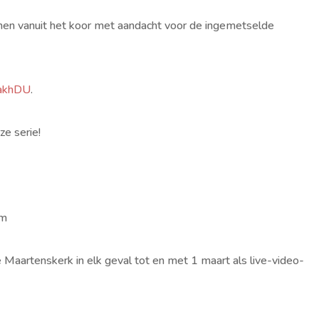
men vanuit het koor met aandacht voor de ingemetselde
bakhDU
.
e serie!
om
e Maartenskerk in elk geval tot en met 1 maart als live-video-