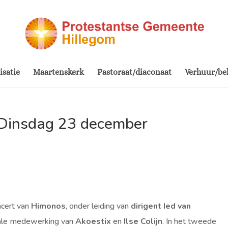
isatie
Maartenskerk
Pastoraat/diaconaat
Verhuur/be
 Dinsdag 23 december
ncert van
Himonos
, onder leiding van
dirigent Ied van
ale medewerking van
Akoestix
en
Ilse Colijn
. In het tweede