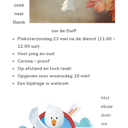
zoek
naar
Rainb
ow de Duif!
Pinksterzondag 23 mei na de dienst (11.00 –
12.00 uur)
Voor jong en oud
Corona – proof
Op afstand en toch leuk!
Opgeven voor woensdag 19 mei!
Een bijdrage is welkom
Met
elkaar
doen
we